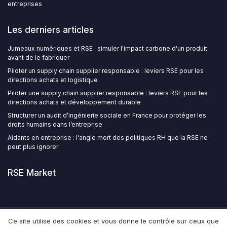
entreprises
Les derniers articles
Jumeaux numériques et RSE : simuler l'impact carbone d'un produit
avant de le fabriquer
Piloter un supply chain supplier responsable : leviers RSE pour les
directions achats et logistique
Piloter une supply chain supplier responsable : leviers RSE pour les
directions achats et développement durable
Structurer un audit d’ingénierie sociale en France pour protéger les
droits humains dans l’entreprise
Aidants en entreprise : l'angle mort des politiques RH que la RSE ne
peut plus ignorer
RSE Market
Ce site utilise des cookies et vous donne le contrôle sur ceux que
Mentions légales
Politique de confidentialité
Grande