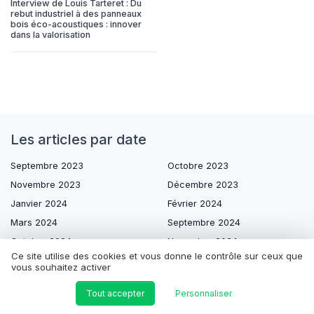
Interview de Louis Tarteret : Du
rebut industriel à des panneaux
bois éco-acoustiques : innover
dans la valorisation
Les articles par date
Septembre 2023
Octobre 2023
Novembre 2023
Décembre 2023
Janvier 2024
Février 2024
Mars 2024
Septembre 2024
Octobre 2024
Novembre 2024
Ce site utilise des cookies et vous donne le contrôle sur ceux que
Décembre 2024
Janvier 2025
vous souhaitez activer
Février 2025
Mars 2025
Tout accepter
Personnaliser
Avril 2025
Mai 2025