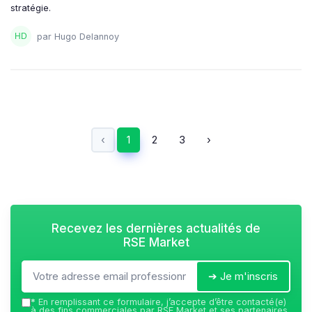
stratégie.
par Hugo Delannoy
‹
1
2
3
›
Recevez les dernières actualités de
RSE Market
➔ Je m'inscris
*
En remplissant ce formulaire, j’accepte d’être contacté(e)
à des fins commerciales par RSE Market et ses partenaires.