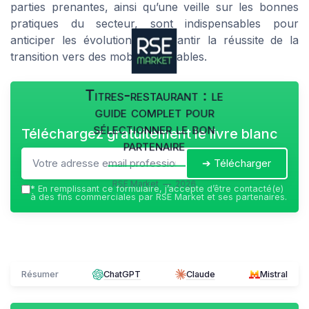
parties prenantes, ainsi qu’une veille sur les bonnes
pratiques du secteur, sont indispensables pour
anticiper les évolutions et garantir la réussite de la
transition vers des mobilites durables.
Titres-restaurant : le
guide complet pour
sélectionner le bon
Téléchargez gratuitement le livre blanc
partenaire
➔ Télécharger
RSE Market — 2026
*
En remplissant ce formulaire, j’accepte d’être contacté(e)
à des fins commerciales par RSE Market et ses partenaires.
Résumer
ChatGPT
Claude
Mistral