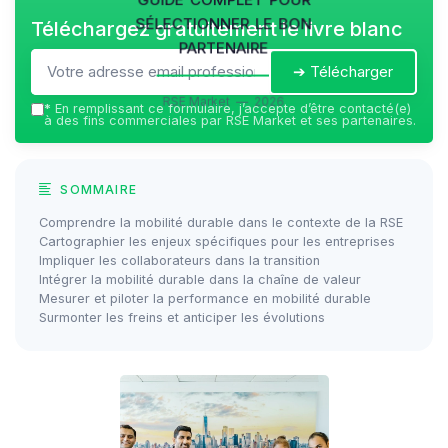
sélectionner le bon
Téléchargez gratuitement le livre blanc
partenaire
➔ Télécharger
RSE Market — 2026
*
En remplissant ce formulaire, j’accepte d’être contacté(e)
à des fins commerciales par RSE Market et ses partenaires.
SOMMAIRE
Comprendre la mobilité durable dans le contexte de la RSE
Cartographier les enjeux spécifiques pour les entreprises
Impliquer les collaborateurs dans la transition
Intégrer la mobilité durable dans la chaîne de valeur
Mesurer et piloter la performance en mobilité durable
Surmonter les freins et anticiper les évolutions