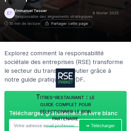
Emmanuel Tessier
9 février 2025
Responsable des alignements stratégiques
Partager cette page
10 min de lecture
Explorez comment la responsabilité
sociétale des entreprises (RSE) transforme
le secteur du transport routier grâce à
notre guide pratique en PDF.
Titres-restaurant : le
guide complet pour
sélectionner le bon
Téléchargez gratuitement le livre blanc
partenaire
➔ Télécharger