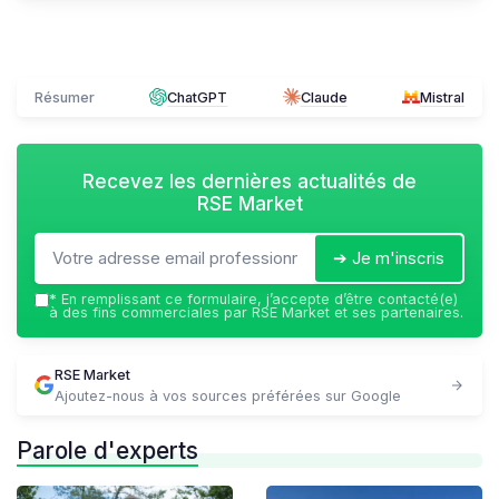
Résumer
ChatGPT
Claude
Mistral
Recevez les dernières actualités de
RSE Market
➔ Je m'inscris
*
En remplissant ce formulaire, j’accepte d’être contacté(e)
à des fins commerciales par RSE Market et ses partenaires.
RSE Market
Ajoutez-nous à vos sources préférées sur Google
Parole d'experts