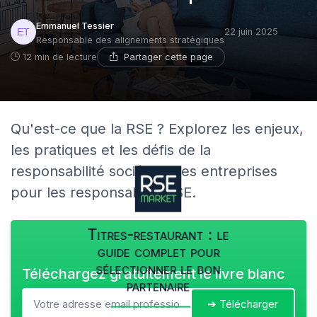
Emmanuel Tessier
22 juin 2025
Responsable des alignements stratégiques
Partager cette page
12 min de lecture
Qu'est-ce que la RSE ? Explorez les enjeux,
les pratiques et les défis de la
responsabilité sociétale des entreprises
pour les responsables RSE.
Titres-restaurant : le
guide complet pour
sélectionner le bon
Téléchargez gratuitement le livre blanc
partenaire
➔ Télécharger