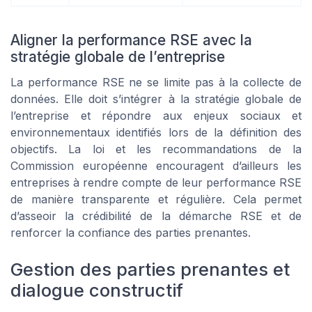
➔ Télécharger
RSE Market — 2026
Aligner la performance RSE avec la
*
En remplissant ce formulaire, j’accepte d’être
stratégie globale de l’entreprise
contacté(e) à des fins commerciales par RSE Market et
ses partenaires.
La performance RSE ne se limite pas à la collecte de
données. Elle doit s’intégrer à la stratégie globale de
l’entreprise et répondre aux enjeux sociaux et
environnementaux identifiés lors de la définition des
objectifs. La loi et les recommandations de la
Commission européenne encouragent d’ailleurs les
entreprises à rendre compte de leur performance RSE
de manière transparente et régulière. Cela permet
d’asseoir la crédibilité de la démarche RSE et de
renforcer la confiance des parties prenantes.
Gestion des parties prenantes et
dialogue constructif