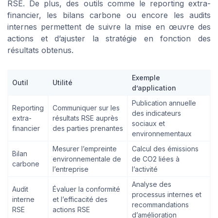
RSE. De plus, des outils comme le reporting extra-
financier, les bilans carbone ou encore les audits
internes permettent de suivre la mise en œuvre des
actions et d’ajuster la stratégie en fonction des
résultats obtenus.
Exemple
Outil
Utilité
d’application
Publication annuelle
Reporting
Communiquer sur les
des indicateurs
extra-
résultats RSE auprès
sociaux et
financier
des parties prenantes
environnementaux
Mesurer l’empreinte
Calcul des émissions
Bilan
environnementale de
de CO2 liées à
carbone
l’entreprise
l’activité
Titres-restaurant :
le guide complet pour
Analyse des
Audit
Évaluer la conformité
processus internes et
sélectionner le bon
Téléchargez gratuitement le livre
interne
et l’efficacité des
recommandations
partenaire
RSE
actions RSE
blanc
d’amélioration