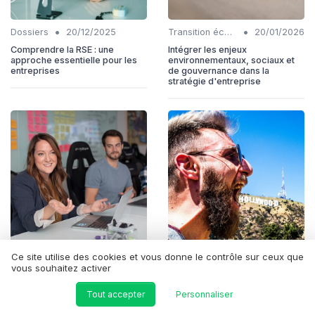
•
•
Dossiers
20/12/2025
Transition écologique
20/01/2026
Comprendre la RSE : une
Intégrer les enjeux
approche essentielle pour les
environnementaux, sociaux et
entreprises
de gouvernance dans la
stratégie d'entreprise
Ce site utilise des cookies et vous donne le contrôle sur ceux que
•
•
Éthique affaires
05/01/2026
Éthique affaires
20/12/2025
vous souhaitez activer
Comprendre le label b-corp et
L'importance de la
son impact
responsabilité sociétale dans
Tout accepter
Personnaliser
les entreprises