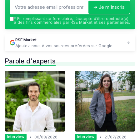
➔ Je m'inscris
*
En remplissant ce formulaire, j’accepte d’être contacté(e)
à des fins commerciales par RSE Market et ses partenaires.
RSE Market
Ajoutez-nous à vos sources préférées sur Google
Parole d'experts
•
•
Interview
Interview
06/08/2026
21/07/2026