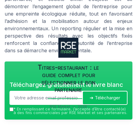
démontrer l’engagement global de l’entreprise pour
une empreinte écologique réduite, tout en favorisant
l’adhésion et la mobilisation autour des enjeux
environnementaux. Un reporting régulier et la mise en
perspective des résultats avec les objectifs fixés
renforcent la confiance et l’autorité de l’entreprise
dans sa démarche environnementale.
Titres-restaurant : le
guide complet pour
sélectionner le bon
Téléchargez gratuitement le livre blanc
partenaire
➔ Télécharger
RSE Market — 2026
*
En remplissant ce formulaire, j’accepte d’être contacté(e)
à des fins commerciales par RSE Market et ses partenaires.