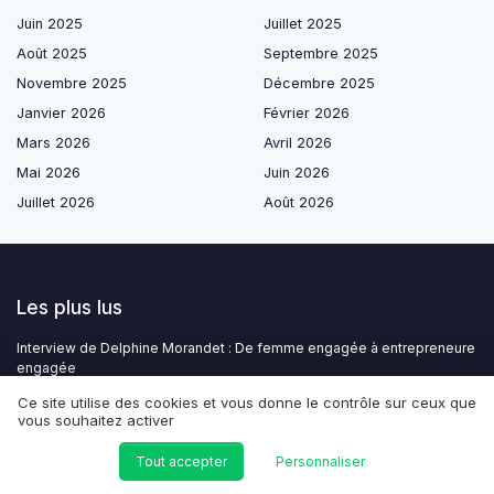
Juin 2025
Juillet 2025
Août 2025
Septembre 2025
Novembre 2025
Décembre 2025
Janvier 2026
Février 2026
Mars 2026
Avril 2026
Mai 2026
Juin 2026
Juillet 2026
Août 2026
Les plus lus
Interview de Delphine Morandet : De femme engagée à entrepreneure
engagée
L'engagement RSE de Danone : un modèle inspirant
Ce site utilise des cookies et vous donne le contrôle sur ceux que
vous souhaitez activer
L'engagement RSE de Decathlon : un sport responsable
Comprendre le phénomène du social washing
Tout accepter
Personnaliser
L'engagement de Danone en matière de responsabilité sociale des