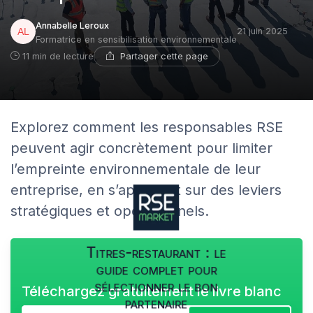
Annabelle Leroux
21 juin 2025
Formatrice en sensibilisation environnementale
Partager cette page
11 min de lecture
Explorez comment les responsables RSE
peuvent agir concrètement pour limiter
l’empreinte environnementale de leur
entreprise, en s’appuyant sur des leviers
stratégiques et opérationnels.
Titres-restaurant : le
guide complet pour
sélectionner le bon
Téléchargez gratuitement le livre blanc
partenaire