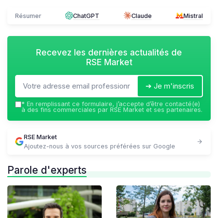
Résumer
ChatGPT
Claude
Mistral
Recevez les dernières actualités de
RSE Market
➔ Je m'inscris
*
En remplissant ce formulaire, j’accepte d’être contacté(e)
à des fins commerciales par RSE Market et ses partenaires.
RSE Market
Ajoutez-nous à vos sources préférées sur Google
Parole d'experts