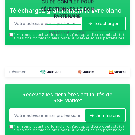
guide complet pour
sélectionner le bon
Téléchargez gratuitement le livre blanc
partenaire
➔ Télécharger
RSE Market — 2026
*
En remplissant ce formulaire, j’accepte d’être contacté(e)
à des fins commerciales par RSE Market et ses partenaires.
Résumer
ChatGPT
Claude
Mistral
Recevez les dernières actualités de
RSE Market
➔ Je m'inscris
*
En remplissant ce formulaire, j’accepte d’être contacté(e)
à des fins commerciales par RSE Market et ses partenaires.