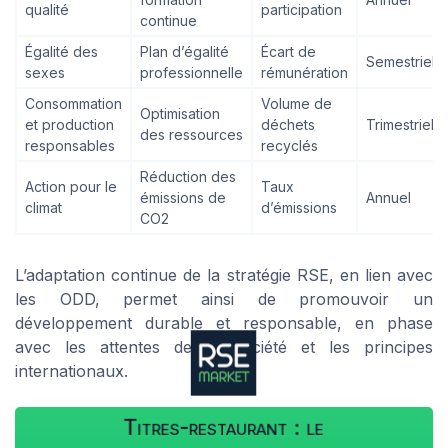
qualité
participation
continue
Égalité des
Plan d’égalité
Écart de
Semestriel
sexes
professionnelle
rémunération
Consommation
Volume de
Optimisation
et production
déchets
Trimestriel
des ressources
responsables
recyclés
Réduction des
Action pour le
Taux
émissions de
Annuel
climat
d’émissions
CO2
L’adaptation continue de la stratégie RSE, en lien avec
les ODD, permet ainsi de promouvoir un
développement durable et responsable, en phase
avec les attentes de la société et les principes
internationaux.
Titres-restaurant : le