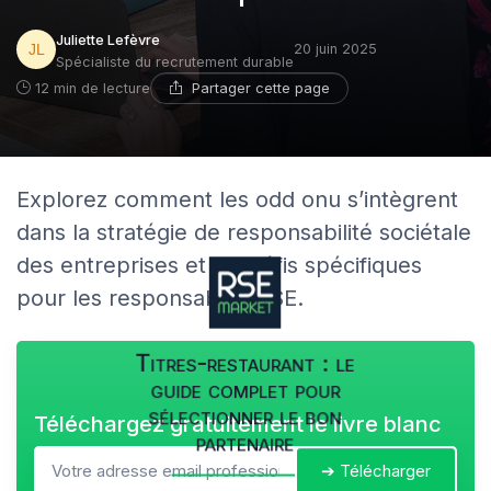
Juliette Lefèvre
20 juin 2025
Spécialiste du recrutement durable
Partager cette page
12 min de lecture
Explorez comment les odd onu s’intègrent
dans la stratégie de responsabilité sociétale
des entreprises et les défis spécifiques
pour les responsables RSE.
Titres-restaurant : le
guide complet pour
sélectionner le bon
Téléchargez gratuitement le livre blanc
partenaire
➔ Télécharger