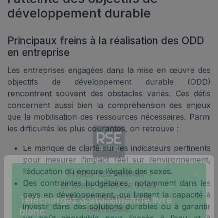
développement durable
Principaux freins à la réalisation des ODD
en entreprise
Les entreprises engagées dans la mise en œuvre des
objectifs de développement durable (ODD)
rencontrent souvent des obstacles variés. Ces défis
concernent aussi bien la compréhension des enjeux
que la mobilisation des ressources nécessaires. Parmi
les difficultés les plus courantes, on retrouve :
Le manque de clarté sur les indicateurs pertinents
pour mesurer l’impact réel sur l’environnement,
l’éducation ou encore l’égalité des sexes.
Titres-restaurant :
Des contraintes budgétaires, notamment dans les
le guide complet pour
pays en développement, qui limitent la capacité à
sélectionner le bon
Téléchargez gratuitement le livre
investir dans des solutions durables ou à garantir
partenaire
blanc
un coût abordable pour l’accès à l’eau et à