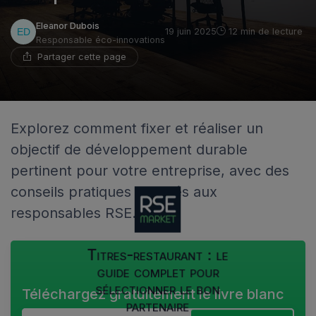
Eleanor Dubois
19 juin 2025
12 min de lecture
Responsable éco-innovations
Partager cette page
Explorez comment fixer et réaliser un
objectif de développement durable
pertinent pour votre entreprise, avec des
conseils pratiques adaptés aux
responsables RSE.
Titres-restaurant : le
guide complet pour
sélectionner le bon
Téléchargez gratuitement le livre blanc
partenaire