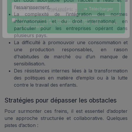
l’assainissement.
➔ Télécharger
RSE Market — 2026
La complexité de l’intégration des normes
*
En remplissant ce formulaire, j’accepte d’être
internationales et du droit international, en
contacté(e) à des fins commerciales par RSE Market et
ses partenaires.
particulier pour les entreprises opérant dans
plusieurs pays.
La difficulté à promouvoir une consommation et
une production responsables, en raison
d’habitudes de marché ou d’un manque de
sensibilisation.
Des résistances internes liées à la transformation
des politiques en matière d’emploi ou à la lutte
contre le travail des enfants.
Stratégies pour dépasser les obstacles
Pour surmonter ces freins, il est essentiel d’adopter
une approche structurée et collaborative. Quelques
pistes d’action :