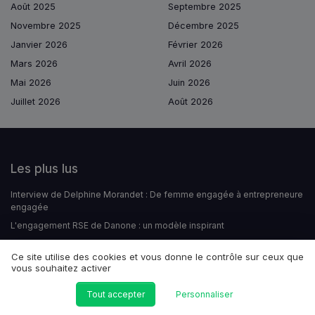
Août 2025
Septembre 2025
Novembre 2025
Décembre 2025
Janvier 2026
Février 2026
Mars 2026
Avril 2026
Mai 2026
Juin 2026
Juillet 2026
Août 2026
Les plus lus
Interview de Delphine Morandet : De femme engagée à entrepreneure
engagée
L'engagement RSE de Danone : un modèle inspirant
L'engagement RSE de Decathlon : un sport responsable
Ce site utilise des cookies et vous donne le contrôle sur ceux que
Comprendre le phénomène du social washing
vous souhaitez activer
L'engagement de Danone en matière de responsabilité sociale des
entreprises
Tout accepter
Personnaliser