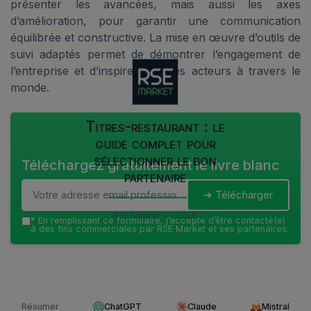
présenter les avancées, mais aussi les axes
d’amélioration, pour garantir une communication
équilibrée et constructive. La mise en œuvre d’outils de
suivi adaptés permet de démontrer l’engagement de
l’entreprise et d’inspirer d’autres acteurs à travers le
monde.
Titres-restaurant : le
guide complet pour
sélectionner le bon
Téléchargez gratuitement le livre blanc
partenaire
➔ Télécharger
RSE Market — 2026
*
En remplissant ce formulaire, j’accepte d’être contacté(e)
à des fins commerciales par RSE Market et ses partenaires.
Résumer
ChatGPT
Claude
Mistral