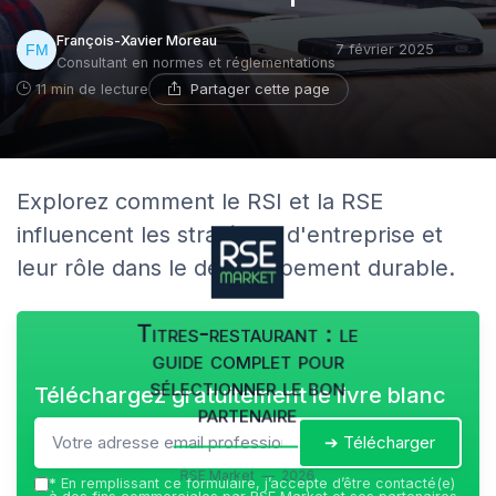
François-Xavier Moreau
7 février 2025
Consultant en normes et réglementations
Partager cette page
11 min de lecture
Explorez comment le RSI et la RSE
influencent les stratégies d'entreprise et
leur rôle dans le développement durable.
Titres-restaurant : le
guide complet pour
sélectionner le bon
Téléchargez gratuitement le livre blanc
partenaire
➔ Télécharger
RSE Market — 2026
*
En remplissant ce formulaire, j’accepte d’être contacté(e)