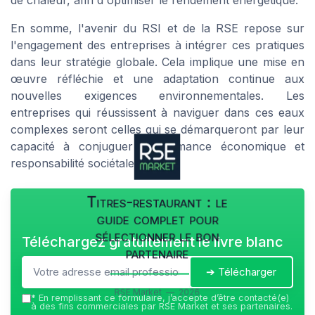
En somme, l'avenir du RSI et de la RSE repose sur
l'engagement des entreprises à intégrer ces pratiques
dans leur stratégie globale. Cela implique une mise en
œuvre réfléchie et une adaptation continue aux
nouvelles exigences environnementales. Les
entreprises qui réussissent à naviguer dans ces eaux
complexes seront celles qui se démarqueront par leur
capacité à conjuguer performance économique et
responsabilité sociétale.
Titres-restaurant : le
guide complet pour
sélectionner le bon
Téléchargez gratuitement le livre blanc
partenaire
➔ Télécharger
RSE Market — 2026
*
En remplissant ce formulaire, j’accepte d’être contacté(e)
à des fins commerciales par RSE Market et ses partenaires.