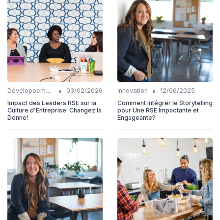
•
•
Développement personnel
03/02/2026
Innovation
12/06/2025
Impact des Leaders RSE sur la
Comment Intégrer le Storytelling
Culture d’Entreprise: Changez la
pour Une RSE Impactante et
Donne!
Engageante?