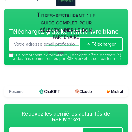
Titres-restaurant : le
guide complet pour
sélectionner le bon
Téléchargez gratuitement le livre blanc
partenaire
➔ Télécharger
RSE Market — 2026
*
En remplissant ce formulaire, j’accepte d’être contacté(e)
à des fins commerciales par RSE Market et ses partenaires.
Résumer
ChatGPT
Claude
Mistral
Recevez les dernières actualités de
RSE Market