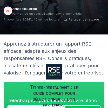
Annabelle Leroux
Formatrice en sensibilisation environnementale
Partager cette page
7 novembre 2024
10 min de lecture
Apprenez à structurer un rapport RSE
efficace, adapté aux enjeux des
responsables RSE. Conseils pratiques,
indicateurs clés et bonnes pratiques pour
valoriser l’engagement de votre entreprise.
Titres-restaurant : le
guide complet pour
sélectionner le bon
Téléchargez gratuitement le livre blanc
partenaire