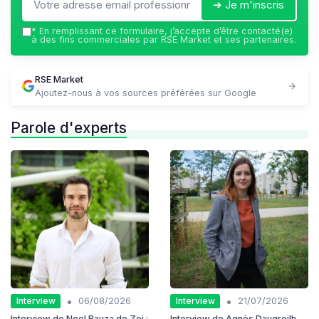
➔ Je m'inscris
*
En remplissant ce formulaire, j’accepte d’être contacté(e)
à des fins commerciales par RSE Market et ses partenaires.
RSE Market
Ajoutez-nous à vos sources préférées sur Google
Parole d'experts
•
•
Interview
Interview
06/08/2026
21/07/2026
Interview de Noel Bauza de Zei :
Interview de Agnès Daugreilh