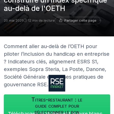
construire un index spécifique
au-delà de l'OETH
Partager cette page
20 mai 2026
12 min de lecture
Comment aller au-delà de l’OETH pour
piloter l’inclusion du handicap en entreprise
? Indicateurs clés, alignement ESRS S1,
exemples Sopra Steria, La Poste, Danone,
Société Générale et bonnes pratiques de
gouvernance RSE.
Titres-restaurant : le
guide complet pour
sélectionner le bon
Téléchargez gratuitement le livre blanc