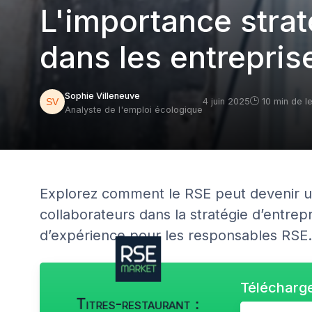
L'importance stra
dans les entrepri
Sophie Villeneuve
4 juin 2025
10 min de l
Analyste de l'emploi écologique
Explorez comment le RSE peut devenir un
collaborateurs dans la stratégie d’entrepr
d’expérience pour les responsables RSE.
Télécharge
Titres-restaurant :