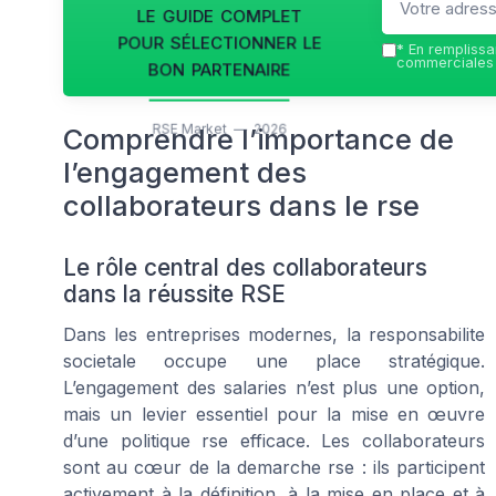
le guide complet
pour sélectionner le
*
En remplissan
bon partenaire
commerciales 
RSE Market — 2026
Comprendre l’importance de
l’engagement des
collaborateurs dans le rse
Le rôle central des collaborateurs
dans la réussite RSE
Dans les entreprises modernes, la responsabilite
societale occupe une place stratégique.
L’engagement des salaries n’est plus une option,
mais un levier essentiel pour la mise en œuvre
d’une politique rse efficace. Les collaborateurs
sont au cœur de la demarche rse : ils participent
activement à la définition, à la mise en place et à