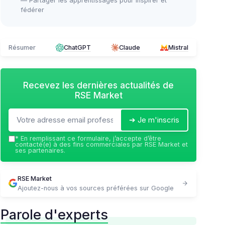
— Partager les apprentissages pour inspirer et
fédérer
Résumer
ChatGPT
Claude
Mistral
Recevez les dernières actualités de
RSE Market
➔ Je m'inscris
*
En remplissant ce formulaire, j’accepte d’être
contacté(e) à des fins commerciales par RSE Market et
ses partenaires.
RSE Market
Ajoutez-nous à vos sources préférées sur Google
Parole d'experts