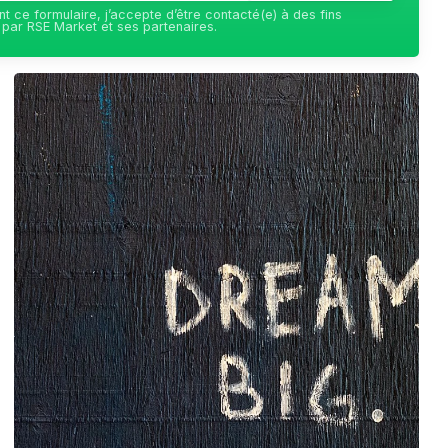
t ce formulaire, j’accepte d’être contacté(e) à des fins
par RSE Market et ses partenaires.