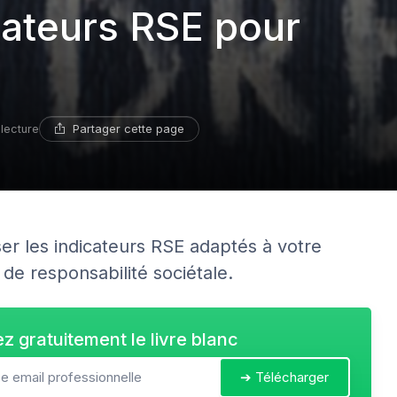
cateurs RSE pour
Partager cette page
 lecture
ser les indicateurs RSE adaptés à votre
 de responsabilité sociétale.
z gratuitement le livre blanc
➔ Télécharger