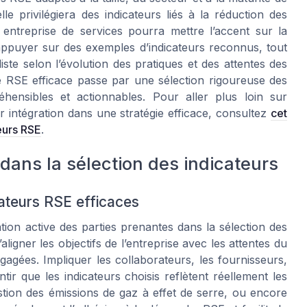
lle privilégiera des indicateurs liés à la réduction des
 entreprise de services pourra mettre l’accent sur la
’appuyer sur des exemples d’indicateurs reconnus, tout
liste selon l’évolution des pratiques et des attentes des
ue RSE efficace passe par une sélection rigoureuse des
éhensibles et actionnables. Pour aller plus loin sur
ur intégration dans une stratégie efficace, consultez
cet
teurs RSE
.
 dans la sélection des indicateurs
cateurs RSE efficaces
ation active des parties prenantes dans la sélection des
ligner les objectifs de l’entreprise avec les attentes du
ngagées. Impliquer les collaborateurs, les fournisseurs,
ntir que les indicateurs choisis reflètent réellement les
stion des émissions de gaz à effet de serre, ou encore