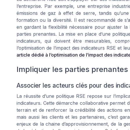
l’entreprise. Par exemple, une entreprise industrie
émissions de gaz à effet de serre, tandis qu’une
formation ou la diversité. Il est recommandé de s
en gardant la flexibilité nécessaire pour ajuster la 
parties prenantes. La mise en place d’une politiq
indicateurs, qui doivent être mesurables, compr
l’optimisation de l’impact des indicateurs RSE et le
article dédié à l’optimisation de l’impact des indica
Impliquer les parties prenantes
Associer les acteurs clés pour des indi
La réussite d’une politique RSE repose sur l’implic
indicateurs. Cette démarche collaborative permet d’a
terrain et de renforcer la crédibilité des actions e
mais aussi les clients et les partenaires, c’est gara
enjeux de la chaine d’approvisionnement, de la ge