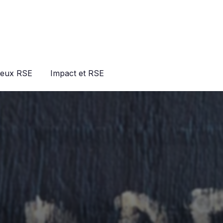
jeux RSE
Impact et RSE