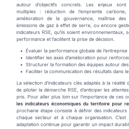
autour d’objectifs concrets. Les enjeux sont
multiples : réduction de l’empreinte carbone,
amélioration de la gouvernance, maîtrise des
émissions de gaz à effet de serre, ou encore gest
indicateurs RSE, qu’ils soient environnementaux, s
performance et facilitent la prise de décision.
Évaluer la performance globale de l’entreprise
Identifier les axes d’amélioration pour renforce
Structurer la formation des équipes autour de
Faciliter la communication des résultats dans l
La sélection d’indicateurs clés adaptés à la réalit
de piloter la démarche RSE, d’anticiper les attente
pris. Pour aller plus loin sur l’importance de ces 
les indicateurs économiques du territoire pour ren
prochaine étape consiste à définir des indicateurs
chaque secteur et à chaque organisation. C’est
adaptation continue pour garantir un impact durabl