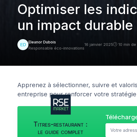
Optimiser les indi
un impact durable
Eleanor Dubois
16 janvier 2025
10 min de
Responsable éco-innovations
Apprenez à sélectionner, suivre et valori
entreprise pour renforcer votre stratégie
Télécharge
Titres-restaurant :
le guide complet