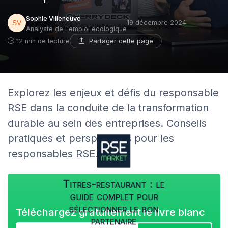
Sophie Villeneuve
19 décembre 2024
Analyste de l'emploi écologique
Partager cette page
12 min de lecture
Explorez les enjeux et défis du responsable
RSE dans la conduite de la transformation
durable au sein des entreprises. Conseils
pratiques et perspectives pour les
responsables RSE.
Titres-restaurant : le
guide complet pour
sélectionner le bon
Téléchargez gratuitement le livre blanc
partenaire