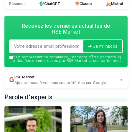
Résumer
ChatGPT
Claude
Mistral
Recevez les dernières actualités de
RSE Market
➔ Je m'inscris
*
En remplissant ce formulaire, j’accepte d’être contacté(e)
à des fins commerciales par RSE Market et ses partenaires.
RSE Market
Ajoutez-nous à vos sources préférées sur Google
Parole d'experts