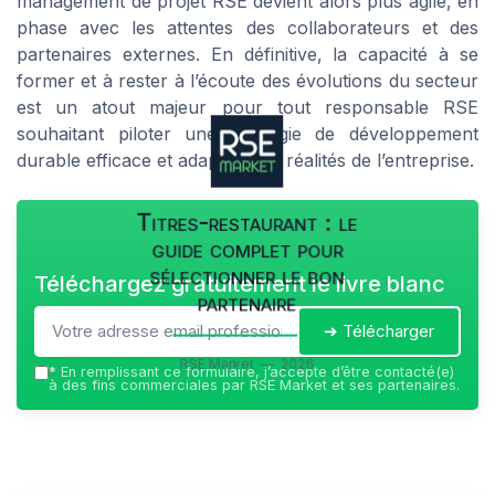
management de projet RSE devient alors plus agile, en
phase avec les attentes des collaborateurs et des
partenaires externes. En définitive, la capacité à se
former et à rester à l’écoute des évolutions du secteur
est un atout majeur pour tout responsable RSE
souhaitant piloter une stratégie de développement
durable efficace et adaptée aux réalités de l’entreprise.
Titres-restaurant : le
guide complet pour
sélectionner le bon
Téléchargez gratuitement le livre blanc
partenaire
➔ Télécharger
RSE Market — 2026
*
En remplissant ce formulaire, j’accepte d’être contacté(e)
à des fins commerciales par RSE Market et ses partenaires.