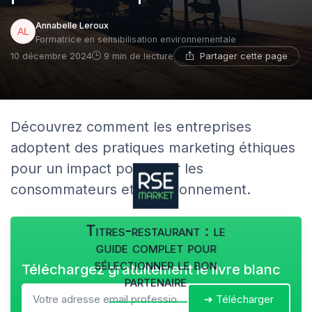
Annabelle Leroux
Formatrice en sensibilisation environnementale
Partager cette page
10 décembre 2024
9 min de lecture
Découvrez comment les entreprises
adoptent des pratiques marketing éthiques
pour un impact positif sur les
consommateurs et l'environnement.
Titres-restaurant : le
guide complet pour
sélectionner le bon
Téléchargez gratuitement le livre blanc
partenaire
➔ Télécharger