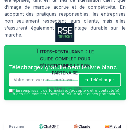
entreprises, tant en termes de fidélisation client que
d'image de marque accrue et de compétitivité. En
adoptant des pratiques responsables, les entreprises
non seulement respectent leurs clients, mais elles
s'assurent également un avantage durable sur le
marché.
Titres-restaurant : le
guide complet pour
sélectionner le bon
Téléchargez gratuitement le livre blanc
partenaire
➔ Télécharger
RSE Market — 2026
*
En remplissant ce formulaire, j’accepte d’être contacté(e)
à des fins commerciales par RSE Market et ses partenaires.
Résumer
ChatGPT
Claude
Mistral