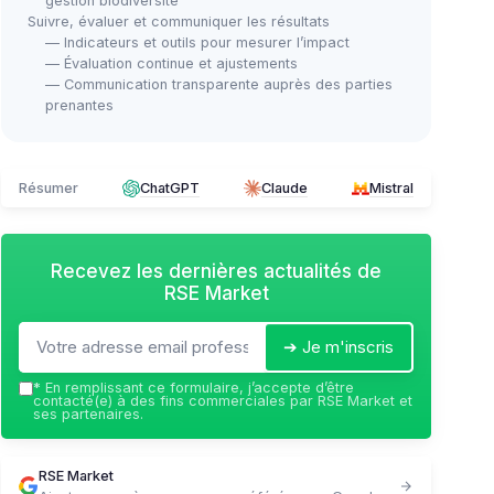
gestion biodiversité
Suivre, évaluer et communiquer les résultats
— Indicateurs et outils pour mesurer l’impact
— Évaluation continue et ajustements
— Communication transparente auprès des parties
prenantes
Résumer
ChatGPT
Claude
Mistral
Recevez les dernières actualités de
RSE Market
➔ Je m'inscris
*
En remplissant ce formulaire, j’accepte d’être
contacté(e) à des fins commerciales par RSE Market et
ses partenaires.
RSE Market