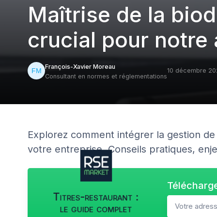
Maîtrise de la biod
crucial pour notre 
François-Xavier Moreau
10 décembre 20
Consultant en normes et réglementations
Explorez comment intégrer la gestion de l
votre entreprise. Conseils pratiques, enj
Télécharge
Titres-restaurant :
le guide complet