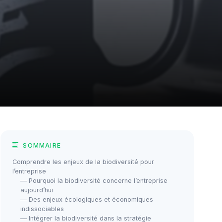
SOMMAIRE
Comprendre les enjeux de la biodiversité pour
l’entreprise
— Pourquoi la biodiversité concerne l’entreprise
aujourd’hui
— Des enjeux écologiques et économiques
indissociables
— Intégrer la biodiversité dans la stratégie