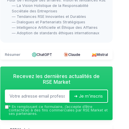
Futur de l'éthique des affaires: Vision et tendances RSE
— La Vision Holistique de la Responsabilité
Sociétale des Entreprises
— Tendances RSE Innovantes et Durables
— Dialogues et Partenariats Stratégiques
— Intelligence Artificielle et Éthique des Affaires
— Adoption de standards éthiques internationaux
Résumer
ChatGPT
Claude
Mistral
Recevez les dernières actualités de
RSE Market
➔ Je m'inscris
*
En remplissant ce formulaire, j’accepte d’être
contacté(e) à des fins commerciales par RSE Market et
ses partenaires.