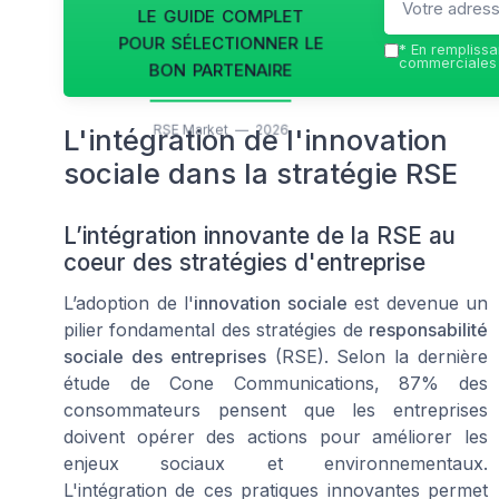
le guide complet
pour sélectionner le
*
En remplissan
bon partenaire
commerciales 
RSE Market — 2026
L'intégration de l'innovation
sociale dans la stratégie RSE
L’intégration innovante de la RSE au
coeur des stratégies d'entreprise
L’adoption de l'
innovation sociale
est devenue un
pilier fondamental des stratégies de
responsabilité
sociale des entreprises
(RSE). Selon la dernière
étude de Cone Communications, 87% des
consommateurs pensent que les entreprises
doivent opérer des actions pour améliorer les
enjeux sociaux et environnementaux.
L'intégration de ces pratiques innovantes permet