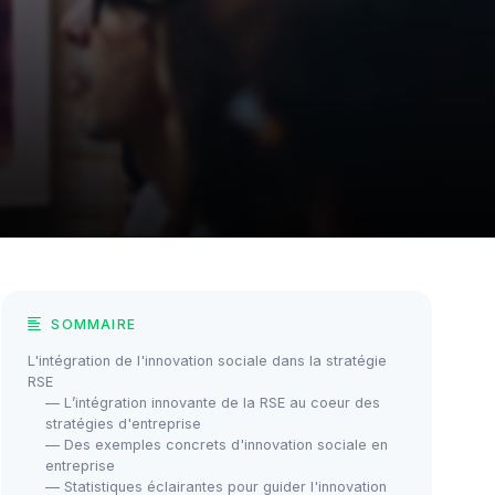
SOMMAIRE
L'intégration de l'innovation sociale dans la stratégie
RSE
— L’intégration innovante de la RSE au coeur des
stratégies d'entreprise
— Des exemples concrets d'innovation sociale en
entreprise
— Statistiques éclairantes pour guider l'innovation