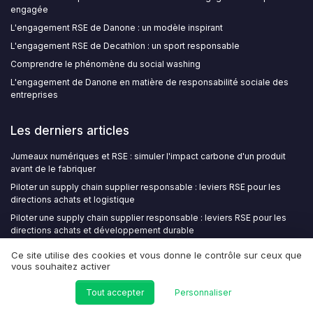
engagée
L'engagement RSE de Danone : un modèle inspirant
L'engagement RSE de Decathlon : un sport responsable
Comprendre le phénomène du social washing
L'engagement de Danone en matière de responsabilité sociale des
entreprises
Les derniers articles
Jumeaux numériques et RSE : simuler l'impact carbone d'un produit
avant de le fabriquer
Piloter un supply chain supplier responsable : leviers RSE pour les
directions achats et logistique
Piloter une supply chain supplier responsable : leviers RSE pour les
directions achats et développement durable
Structurer un audit d’ingénierie sociale en France pour protéger les
Ce site utilise des cookies et vous donne le contrôle sur ceux que
droits humains dans l’entreprise
vous souhaitez activer
Aidants en entreprise : l'angle mort des politiques RH que la RSE ne
peut plus ignorer
Tout accepter
Personnaliser