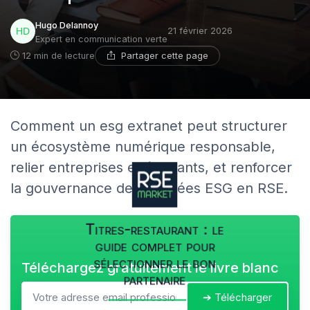
Hugo Delannoy
21 février 2026
Expert en communication verte
Partager cette page
12 min de lecture
Comment un esg extranet peut structurer
un écosystème numérique responsable,
relier entreprises et étudiants, et renforcer
la gouvernance des données ESG en RSE.
Titres-restaurant : le
guide complet pour
sélectionner le bon
Téléchargez gratuitement le livre blanc
partenaire
➔ Télécharger