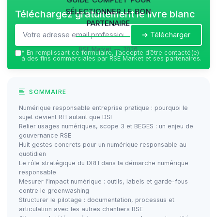
sélectionner le bon
Téléchargez gratuitement le livre blanc
partenaire
➔ Télécharger
RSE Market — 2026
*
En remplissant ce formulaire, j’accepte d’être contacté(e)
à des fins commerciales par RSE Market et ses partenaires.
SOMMAIRE
Numérique responsable entreprise pratique : pourquoi le
sujet devient RH autant que DSI
Relier usages numériques, scope 3 et BEGES : un enjeu de
gouvernance RSE
Huit gestes concrets pour un numérique responsable au
quotidien
Le rôle stratégique du DRH dans la démarche numérique
responsable
Mesurer l’impact numérique : outils, labels et garde-fous
contre le greenwashing
Structurer le pilotage : documentation, processus et
articulation avec les autres chantiers RSE