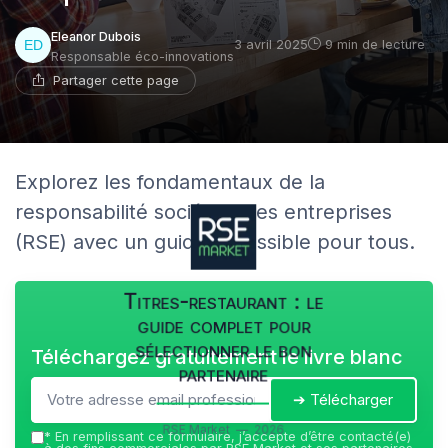
Eleanor Dubois
3 avril 2025
9 min de lecture
Responsable éco-innovations
Partager cette page
Explorez les fondamentaux de la
responsabilité sociétale des entreprises
(RSE) avec un guide accessible pour tous.
Titres-restaurant : le
guide complet pour
sélectionner le bon
Téléchargez gratuitement le livre blanc
partenaire
➔ Télécharger
RSE Market — 2026
*
En remplissant ce formulaire, j’accepte d’être contacté(e)