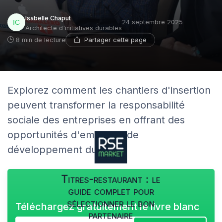
Isabelle Chaput
24 septembre 2025
Architecte d'initiatives durables
Partager cette page
8 min de lecture
Explorez comment les chantiers d'insertion
peuvent transformer la responsabilité
sociale des entreprises en offrant des
opportunités d'emploi et de
développement durable.
Titres-restaurant : le
guide complet pour
sélectionner le bon
Téléchargez gratuitement le livre blanc
partenaire