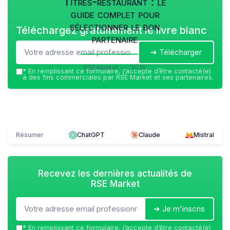
Titres-restaurant : le
guide complet pour
sélectionner le bon
Téléchargez gratuitement le livre blanc
partenaire
➔ Télécharger
RSE Market — 2026
*
En remplissant ce formulaire, j’accepte d’être contacté(e)
à des fins commerciales par RSE Market et ses partenaires.
Résumer
ChatGPT
Claude
Mistral
Recevez les dernières actualités de
RSE Market
➔ Je m'inscris
*
En remplissant ce formulaire, j’accepte d’être contacté(e)