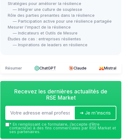
Stratégies pour améliorer la résilience
— Intégrer une culture de souplesse
Rôle des parties prenantes dans la résilience
— Participation active pour une résilience partagée
Mesurer l'impact de la résilience
— Indicateurs et Outils de Mesure
Études de cas : entreprises résilientes
— Inspirations de leaders en résilience
Résumer
ChatGPT
Claude
Mistral
Recevez les dernières actualités de
RSE Market
➔ Je m'inscris
*
En remplissant ce formulaire, j’accepte d’être
contacté(e) à des fins commerciales par RSE Market et
ses partenaires.