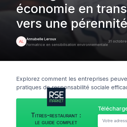
économie en transi
vers une pérennit
Annabelle Leroux
31 octobr
Formatrice en sensibilisation environnementale
Explorez comment les entreprises peuvent
pratiques de responsabilité sociale effica
Télécharge
Titres-restaurant :
le guide complet