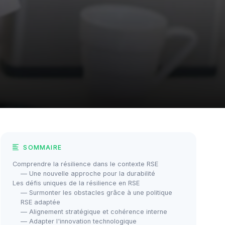
SOMMAIRE
Comprendre la résilience dans le contexte RSE
— Une nouvelle approche pour la durabilité
Les défis uniques de la résilience en RSE
— Surmonter les obstacles grâce à une politique
RSE adaptée
— Alignement stratégique et cohérence interne
— Adapter l'innovation technologique