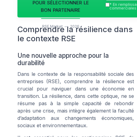
pour sélectionner le
*
En remplissan
bon partenaire
commerciales 
RSE Market — 2026
Comprendre la résilience dans
le contexte RSE
Une nouvelle approche pour la
durabilité
Dans le contexte de la responsabilité sociale des
entreprises (RSE), comprendre la résilience est
crucial pour naviguer dans une économie en
transition. La résilience, dans cette optique, ne se
résume pas à la simple capacité de rebondir
après une crise, mais intègre également la faculté
d’adaptation aux changements économiques,
sociaux et environnementaux.