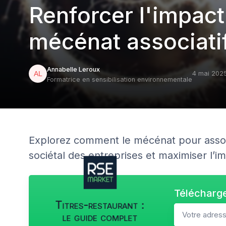
Renforcer l'impact
mécénat associati
Annabelle Leroux
4 mai 202
Formatrice en sensibilisation environnementale
Explorez comment le mécénat pour assoc
sociétal des entreprises et maximiser l’i
Télécharge
Titres-restaurant :
le guide complet