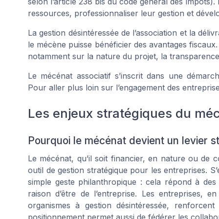
selon l’article 238 bis du code général des impôts). 
ressources, professionnaliser leur gestion et déve
La gestion désintéressée de l’association et la déli
le mécène puisse bénéficier des avantages fiscaux. L
notamment sur la nature du projet, la transparence d
Le mécénat associatif s’inscrit dans une démarche
Pour aller plus loin sur l’engagement des entrepri
Les enjeux stratégiques du méc
Pourquoi le mécénat devient un levier st
Le mécénat, qu’il soit financier, en nature ou de
outil de gestion stratégique pour les entreprises. S
simple geste philanthropique : cela répond à des 
raison d’être de l’entreprise. Les entreprises, e
organismes à gestion désintéressée, renforcent le
positionnement permet aussi de fédérer les collab