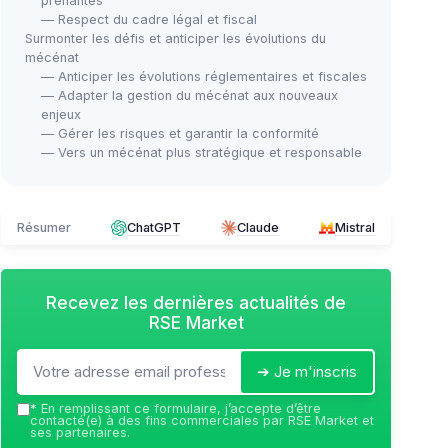
prenantes
— Respect du cadre légal et fiscal
Surmonter les défis et anticiper les évolutions du
mécénat
— Anticiper les évolutions réglementaires et fiscales
— Adapter la gestion du mécénat aux nouveaux
enjeux
— Gérer les risques et garantir la conformité
— Vers un mécénat plus stratégique et responsable
Résumer
ChatGPT
Claude
Mistral
Recevez les dernières actualités de
RSE Market
➔ Je m'inscris
*
En remplissant ce formulaire, j’accepte d’être
contacté(e) à des fins commerciales par RSE Market et
ses partenaires.