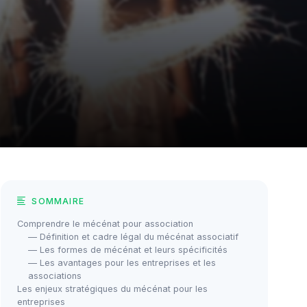
SOMMAIRE
Comprendre le mécénat pour association
— Définition et cadre légal du mécénat associatif
— Les formes de mécénat et leurs spécificités
— Les avantages pour les entreprises et les
associations
Les enjeux stratégiques du mécénat pour les
entreprises