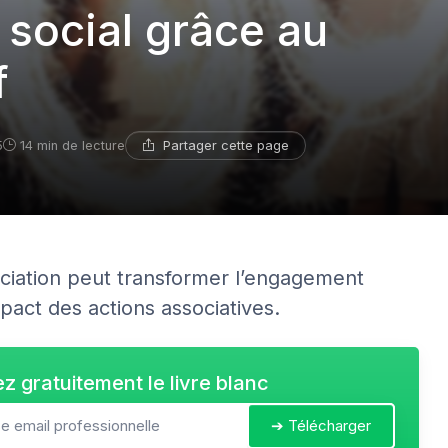
 social grâce au
f
Partager cette page
5
14 min de lecture
iation peut transformer l’engagement
mpact des actions associatives.
z gratuitement le livre blanc
➔ Télécharger