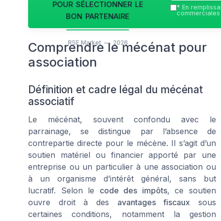
pour sélectionner le
*
En remplissan
bon partenaire
commerciales 
RSE Market — 2026
Comprendre le mécénat pour
association
Définition et cadre légal du mécénat
associatif
Le mécénat, souvent confondu avec le
parrainage, se distingue par l’absence de
contrepartie directe pour le mécène. Il s’agit d’un
soutien matériel ou financier apporté par une
entreprise ou un particulier à une association ou
à un organisme d’intérêt général, sans but
lucratif. Selon le
code des impôts
, ce soutien
ouvre droit à des
avantages fiscaux
sous
certaines conditions, notamment la gestion