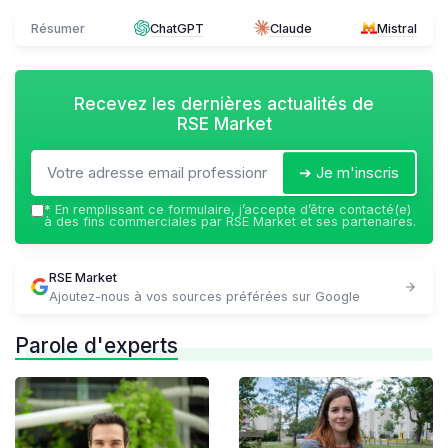
Résumer
ChatGPT
Claude
Mistral
Recevez les dernières actualités de
RSE Market
➔ Je m'inscris
*
En remplissant ce formulaire, j’accepte d’être contacté(e)
à des fins commerciales par RSE Market et ses partenaires.
RSE Market
Ajoutez-nous à vos sources préférées sur Google
Parole d'experts