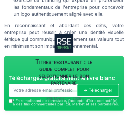
exercice de branding qui explore en profondeur
les fondamentaux de l'entreprise pour concevoir
un logo authentiquement aligné avec elle.
En reconnaissant et abordant ces défis, votre
entreprise peut réussir à créer une identité visuelle
éthique qui communique efficacement ses valeurs tout
en minimisant son impact environnemental.
Titres-restaurant : le
guide complet pour
sélectionner le bon
Téléchargez gratuitement le livre blanc
partenaire
➔ Télécharger
RSE Market — 2026
*
En remplissant ce formulaire, j’accepte d’être contacté(e)
à des fins commerciales par RSE Market et ses partenaires.