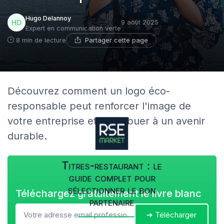
Hugo Delannoy
9 août 2025
Expert en communication verte
Partager cette page
8 min de lecture
Découvrez comment un logo éco-
responsable peut renforcer l'image de
votre entreprise et contribuer à un avenir
durable.
Titres-restaurant : le
guide complet pour
sélectionner le bon
Téléchargez gratuitement le livre blanc
partenaire
➔ Télécharger