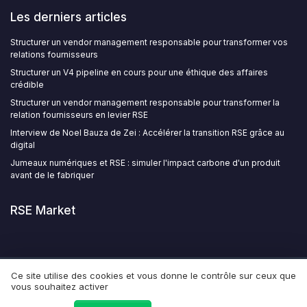
Les derniers articles
Structurer un vendor management responsable pour transformer vos
relations fournisseurs
Structurer un V4 pipeline en cours pour une éthique des affaires
crédible
Structurer un vendor management responsable pour transformer la
relation fournisseurs en levier RSE
Interview de Noel Bauza de Zei : Accélérer la transition RSE grâce au
digital
Jumeaux numériques et RSE : simuler l'impact carbone d'un produit
avant de le fabriquer
RSE Market
Ce site utilise des cookies et vous donne le contrôle sur ceux que
Mentions légales
Politique de confidentialité
Grande
vous souhaitez activer
Enquête 2025 sur la RSE au sein des entreprises