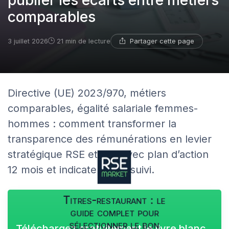
publier les écarts entre métiers
comparables
Partager cette page
3 juillet 2026
21 min de lecture
Directive (UE) 2023/970, métiers
comparables, égalité salariale femmes-
hommes : comment transformer la
transparence des rémunérations en levier
stratégique RSE et RH, avec plan d’action
12 mois et indicateurs de suivi.
Titres-restaurant : le
guide complet pour
sélectionner le bon
Téléchargez gratuitement le livre blanc