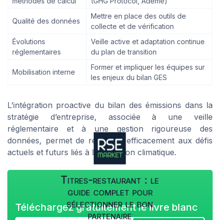
méthodes de calcul
(GHG Protocol, Ademe)
Mettre en place des outils de
Qualité des données
collecte et de vérification
Évolutions
Veille active et adaptation continue
réglementaires
du plan de transition
Former et impliquer les équipes sur
Mobilisation interne
les enjeux du bilan GES
L’intégration proactive du bilan des émissions dans la
stratégie d’entreprise, associée à une veille
réglementaire et à une gestion rigoureuse des
données, permet de répondre efficacement aux défis
actuels et futurs liés à la transition climatique.
Titres-restaurant : le
guide complet pour
sélectionner le bon
Téléchargez gratuitement le livre blanc
partenaire