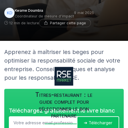
Kwame Doumbia
9 mai 2025
Coordinateur de mesure d'impact
Partager cette page
12 min de lecture
Apprenez à maîtriser les beges pour
optimiser la responsabilité sociale de votre
entreprise. Conseils pratiques et analyse
pour les responsables RSE.
Titres-restaurant : le
guide complet pour
sélectionner le bon
Téléchargez gratuitement le livre blanc
partenaire
➔ Télécharger