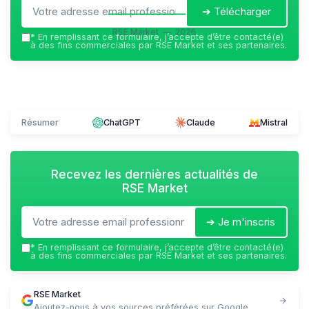
➔ Télécharger
RSE Market — 2026
*
En remplissant ce formulaire, j’accepte d’être contacté(e)
à des fins commerciales par RSE Market et ses partenaires.
Résumer
ChatGPT
Claude
Mistral
Recevez les dernières actualités de
RSE Market
➔ Je m'inscris
*
En remplissant ce formulaire, j’accepte d’être contacté(e)
à des fins commerciales par RSE Market et ses partenaires.
RSE Market
Ajoutez-nous à vos sources préférées sur Google