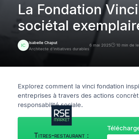
La Fondation Vinc
sociétal exemplair
Isabelle Chaput
6 mai 2025
10 min de l
Architecte d'initiatives durables
Explorez comment la vinci fondation insp
entreprises à travers des actions concrè
responsabilité sociale.
Télécharge
Titres-restaurant :