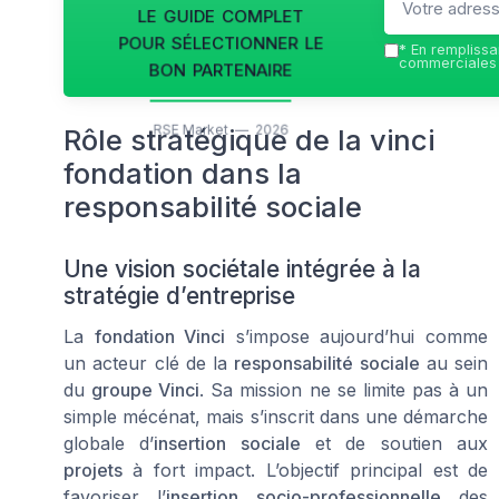
le guide complet
pour sélectionner le
*
En remplissan
bon partenaire
commerciales 
RSE Market — 2026
Rôle stratégique de la vinci
fondation dans la
responsabilité sociale
Une vision sociétale intégrée à la
stratégie d’entreprise
La
fondation Vinci
s’impose aujourd’hui comme
un acteur clé de la
responsabilité sociale
au sein
du
groupe Vinci
. Sa mission ne se limite pas à un
simple mécénat, mais s’inscrit dans une démarche
globale d’
insertion sociale
et de soutien aux
projets
à fort impact. L’objectif principal est de
favoriser l’
insertion socio-professionnelle
des