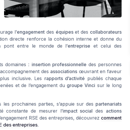
rage l’
engagement
des
équipes
et des
collaborateurs
ation directe renforce la cohésion interne et donne du
n pont entre le monde de l’
entreprise
et celui des
nts domaines :
insertion professionnelle
des personnes
t accompagnement des
associations
œuvrant en faveur
plus inclusive. Les
rapports d’activité
publiés chaque
nées et de l’engagement du
groupe Vinci
sur le long
ns les prochaines parties, s’appuie sur des
partenariats
é constante de mesurer l’
impact social
des
actions
 l’engagement RSE des entreprises, découvrez
comment
E des entreprises
.