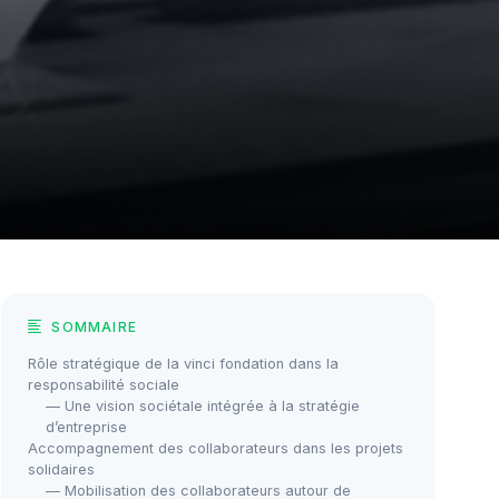
SOMMAIRE
Rôle stratégique de la vinci fondation dans la
responsabilité sociale
— Une vision sociétale intégrée à la stratégie
d’entreprise
Accompagnement des collaborateurs dans les projets
solidaires
— Mobilisation des collaborateurs autour de