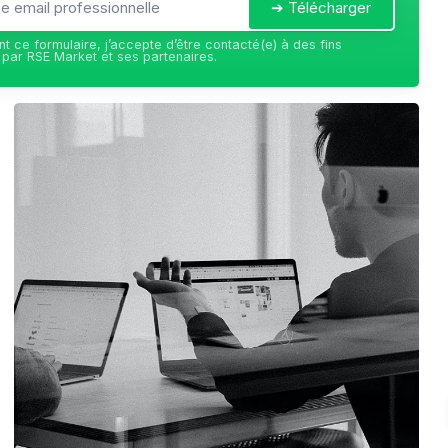
➔ Télécharger
t ce formulaire, j’accepte d’être contacté(e) à des fins
par RSE Market et ses partenaires.