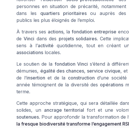
personnes en situation de précarité, notamment
dans les
quartiers prioritaires
ou auprès des
publics les plus éloignés de l’emploi.
À travers ses
actions
, la
fondation entreprise
encou
de
Vinci
dans des
projets solidaires
. Cette implic
sens à l’
activité
quotidienne, tout en créant u
associations
locales.
Le soutien de la
fondation Vinci
s’étend à différe
démunies,
égalité des chances
,
service civique
, e
de l’
insertion
et de la
construction
d’une société 
année témoignent de la diversité des
opérations
me
terme.
Cette approche stratégique, qui sera détaillée da
solides, un
ancrage territorial
fort et une volont
soutenues
. Pour approfondir la transformation de
la fresque biodiversité transforme l’engagement RS