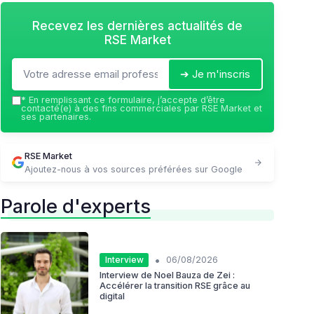
Recevez les dernières actualités de
RSE Market
➔ Je m'inscris
*
En remplissant ce formulaire, j’accepte d’être
contacté(e) à des fins commerciales par RSE Market et
ses partenaires.
RSE Market
Ajoutez-nous à vos sources préférées sur Google
Parole d'experts
•
Interview
06/08/2026
Interview de Noel Bauza de Zei :
Accélérer la transition RSE grâce au
digital