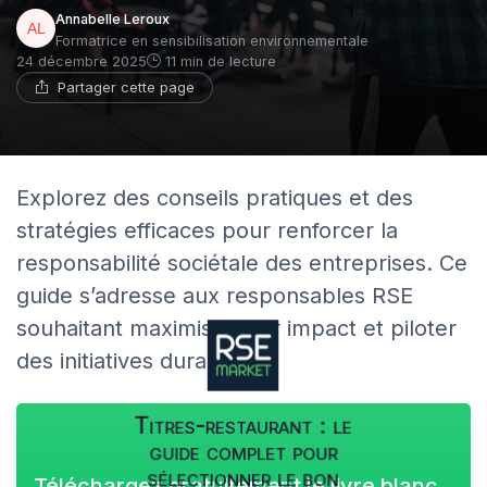
Annabelle Leroux
Formatrice en sensibilisation environnementale
24 décembre 2025
11 min de lecture
Partager cette page
Explorez des conseils pratiques et des
stratégies efficaces pour renforcer la
responsabilité sociétale des entreprises. Ce
guide s’adresse aux responsables RSE
souhaitant maximiser leur impact et piloter
des initiatives durables.
Titres-restaurant : le
guide complet pour
sélectionner le bon
Téléchargez gratuitement le livre blanc