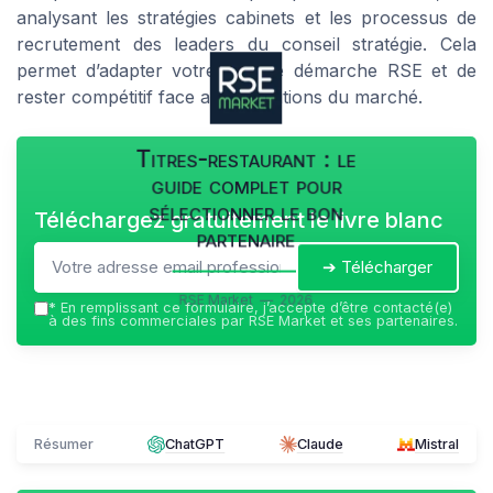
analysant les stratégies cabinets et les processus de
recrutement des leaders du conseil stratégie. Cela
permet d’adapter votre propre démarche RSE et de
rester compétitif face aux évolutions du marché.
Titres-restaurant : le
guide complet pour
sélectionner le bon
Téléchargez gratuitement le livre blanc
partenaire
➔ Télécharger
RSE Market — 2026
*
En remplissant ce formulaire, j’accepte d’être contacté(e)
à des fins commerciales par RSE Market et ses partenaires.
Résumer
ChatGPT
Claude
Mistral