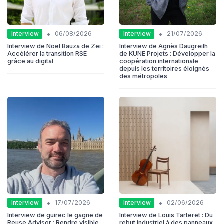
•
•
Interview
Interview
06/08/2026
21/07/2026
Interview de Noel Bauza de Zei :
Interview de Agnès Daugreilh
Accélérer la transition RSE
de KUNE Projets : Développer la
grâce au digital
coopération internationale
depuis les territoires éloignés
des métropoles
•
•
Interview
Interview
17/07/2026
02/06/2026
Interview de guirec le gagne de
Interview de Louis Tarteret : Du
Reuse Advisor : Rendre visible
rebut industriel à des panneaux