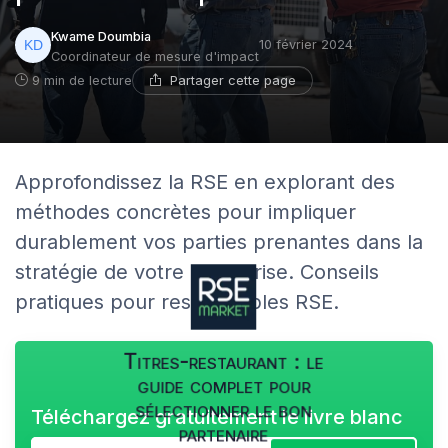
Kwame Doumbia
10 février 2024
Coordinateur de mesure d'impact
Partager cette page
9 min de lecture
Approfondissez la RSE en explorant des
méthodes concrètes pour impliquer
durablement vos parties prenantes dans la
stratégie de votre entreprise. Conseils
pratiques pour responsables RSE.
Titres-restaurant : le
guide complet pour
sélectionner le bon
Téléchargez gratuitement le livre blanc
partenaire