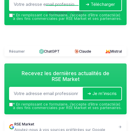
➔ Télécharger
RSE Market — 2026
*
En remplissant ce formulaire, j’accepte d’être contacté(e)
à des fins commerciales par RSE Market et ses partenaires.
Résumer
ChatGPT
Claude
Mistral
Recevez les dernières actualités de
RSE Market
➔ Je m'inscris
*
En remplissant ce formulaire, j’accepte d’être contacté(e)
à des fins commerciales par RSE Market et ses partenaires.
RSE Market
Ajoutez-nous à vos sources préférées sur Google