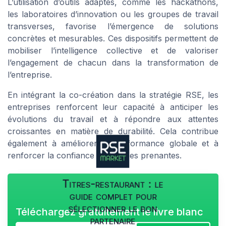
L’utilisation d’outils adaptés, comme les hackathons,
les laboratoires d’innovation ou les groupes de travail
transverses, favorise l’émergence de solutions
concrètes et mesurables. Ces dispositifs permettent de
mobiliser l’intelligence collective et de valoriser
l’engagement de chacun dans la transformation de
l’entreprise.
En intégrant la co-création dans la stratégie RSE, les
entreprises renforcent leur capacité à anticiper les
évolutions du travail et à répondre aux attentes
croissantes en matière de durabilité. Cela contribue
également à améliorer la performance globale et à
renforcer la confiance des parties prenantes.
Titres-restaurant : le
guide complet pour
sélectionner le bon
Téléchargez gratuitement le livre blanc
partenaire