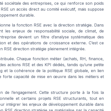
ité sociétale des entreprises, ce qui renforce son poids
 RSE un accès direct au comité exécutif, mais suppose
loppement durable.
onne la fonction RSE avec la direction stratégie. Dans
nt les enjeux de responsabilité sociale, de climat, de
ntreprise devient un filtre d’analyse systématique des
tion et des opérations de croissance externe. C’est ce
n RSE direction stratégie pleinement intégrée.
stribuée. Chaque fonction métier (achats, RH, finance,
s actions RSE et des KPI dédiés, tandis qu’une petite
ng et la cohérence de la politique RSE globale, en lien
e forte capacité de mise en œuvre dans les métiers et
on de l’engagement. Cette structure porte à la fois la
tionnelle et certains projets RSE structurants, tout en
 pour intégrer les enjeux de développement durable dans
on RSE direction stratégie se matérialise par la capacité