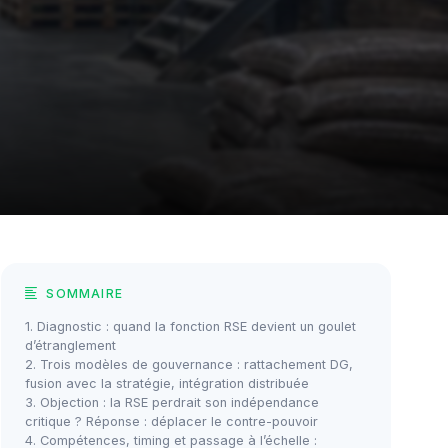
SOMMAIRE
1. Diagnostic : quand la fonction RSE devient un goulet
d’étranglement
2. Trois modèles de gouvernance : rattachement DG,
fusion avec la stratégie, intégration distribuée
3. Objection : la RSE perdrait son indépendance
critique ? Réponse : déplacer le contre-pouvoir
4. Compétences, timing et passage à l’échelle :