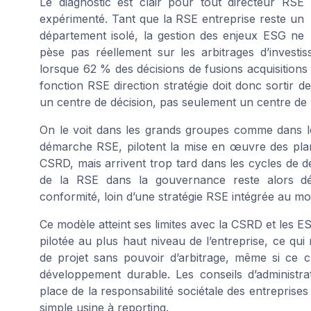
Le diagnostic est clair pour tout directeur RSE
expérimenté. Tant que la RSE entreprise reste un
département isolé, la gestion des enjeux ESG ne
pèse pas réellement sur les arbitrages d’investi
lorsque 62 % des décisions de fusions acquisitions 
fonction RSE direction stratégie doit donc sortir 
un centre de décision, pas seulement un centre de 
On le voit dans les grands groupes comme dans l
démarche RSE, pilotent la mise en œuvre des plan
CSRD, mais arrivent trop tard dans les cycles de déc
de la RSE dans la gouvernance reste alors défe
conformité, loin d’une stratégie RSE intégrée au 
Ce modèle atteint ses limites avec la CSRD et les 
pilotée au plus haut niveau de l’entreprise, ce q
de projet sans pouvoir d’arbitrage, même si ce c
développement durable. Les conseils d’administrat
place de la responsabilité sociétale des entreprise
simple usine à reporting.