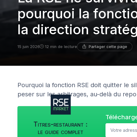
pourquoi la foncti
la direction straté
Partager cette page
15 juin 2026
12 min de lecture
Pourquoi la fonction RSE doit quitter le si
peser sur les arbitrages, au-delà du repo
Télécharge
Titres-restaurant :
le guide complet