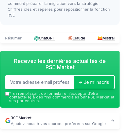
comment préparer la migration vers la stratégie
Chiffres clés et repères pour repositionner la fonction
RSE
Résumer
ChatGPT
Claude
Mistral
Recevez les dernières actualités de
RSE Market
➔ Je m'inscris
*
En remplissant ce formulaire, j’accepte d’être
contacté(e) à des fins commerciales par RSE Market et
ses partenaires.
RSE Market
Ajoutez-nous à vos sources préférées sur Google