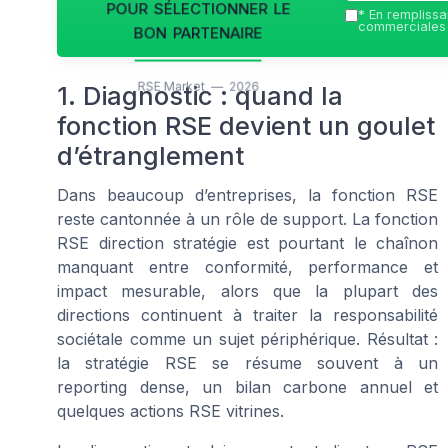
pour sélectionner le
*
En remplissan
bon partenaire
commerciales 
RSE Market — 2026
1. Diagnostic : quand la
fonction RSE devient un goulet
d’étranglement
Dans beaucoup d’entreprises, la fonction RSE
reste cantonnée à un rôle de support. La fonction
RSE direction stratégie est pourtant le chaînon
manquant entre conformité, performance et
impact mesurable, alors que la plupart des
directions continuent à traiter la responsabilité
sociétale comme un sujet périphérique. Résultat :
la stratégie RSE se résume souvent à un
reporting dense, un bilan carbone annuel et
quelques actions RSE vitrines.