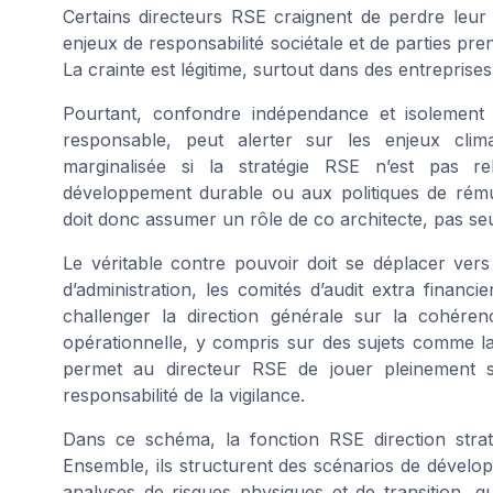
Certains directeurs RSE craignent de perdre leur 
enjeux de responsabilité sociétale et de parties pren
La crainte est légitime, surtout dans des entreprises
Pourtant, confondre indépendance et isolement
responsable, peut alerter sur les enjeux cli
marginalisée si la stratégie RSE n’est pas re
développement durable ou aux politiques de rémun
doit donc assumer un rôle de co architecte, pas seu
Le véritable contre pouvoir doit se déplacer vers
d’administration, les comités d’audit extra financ
challenger la direction générale sur la cohére
opérationnelle, y compris sur des sujets comme
permet au directeur RSE de jouer pleinement so
responsabilité de la vigilance.
Dans ce schéma, la fonction RSE direction straté
Ensemble, ils structurent des scénarios de dévelop
analyses de risques physiques et de transition, qui