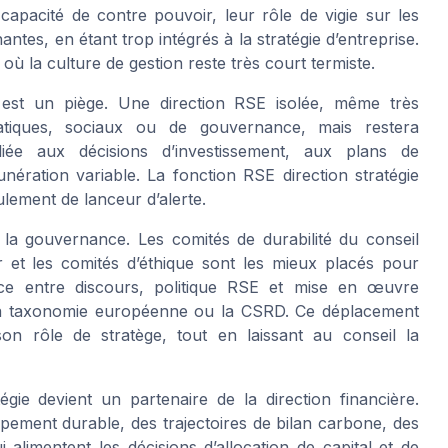
capacité de contre pouvoir, leur rôle de vigie sur les
antes, en étant trop intégrés à la stratégie d’entreprise.
 où la culture de gestion reste très court termiste.
 est un piège. Une direction RSE isolée, même très
matiques, sociaux ou de gouvernance, mais restera
liée aux décisions d’investissement, aux plans de
ération variable. La fonction RSE direction stratégie
lement de lanceur d’alerte.
 la gouvernance. Les comités de durabilité du conseil
ier et les comités d’éthique sont les mieux placés pour
nce entre discours, politique RSE et mise en œuvre
 la taxonomie européenne ou la CSRD. Ce déplacement
n rôle de stratège, tout en laissant au conseil la
gie devient un partenaire de la direction financière.
pement durable, des trajectoires de bilan carbone, des
 alimentent les décisions d’allocation de capital et de